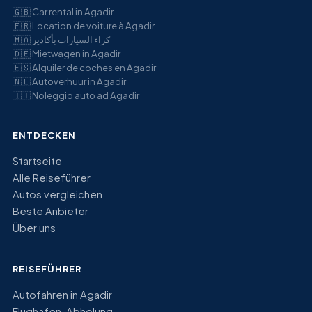
🇬🇧
Car rental in Agadir
🇫🇷
Location de voiture à Agadir
🇲🇦
كراء السيارات بأكادير
🇩🇪
Mietwagen in Agadir
🇪🇸
Alquiler de coches en Agadir
🇳🇱
Autoverhuur in Agadir
🇮🇹
Noleggio auto ad Agadir
ENTDECKEN
Startseite
Alle Reiseführer
Autos vergleichen
Beste Anbieter
Über uns
REISEFÜHRER
Autofahren in Agadir
Flughafen-Abholung