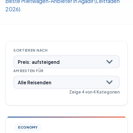
Beste Mietwagen-Anbieter in Agadir (Leitfaden
2026)
.
Vehicle comparison tool
SORTIEREN NACH
AM BESTEN FÜR
Zeige
4
von
4
Kategorien
ECONOMY