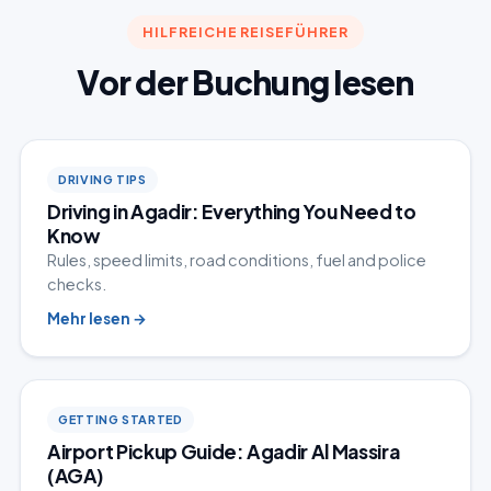
HILFREICHE REISEFÜHRER
Vor der Buchung lesen
DRIVING TIPS
Driving in Agadir: Everything You Need to
Know
Rules, speed limits, road conditions, fuel and police
checks.
Mehr lesen
→
GETTING STARTED
Airport Pickup Guide: Agadir Al Massira
(AGA)