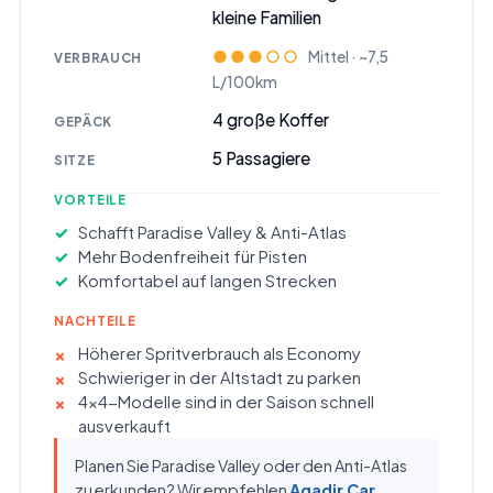
kleine Familien
●●●○○
Mittel · ~7,5
VERBRAUCH
L/100km
4
große Koffer
GEPÄCK
5
Passagiere
SITZE
VORTEILE
Schafft Paradise Valley & Anti-Atlas
Mehr Bodenfreiheit für Pisten
Komfortabel auf langen Strecken
NACHTEILE
Höherer Spritverbrauch als Economy
Schwieriger in der Altstadt zu parken
4x4-Modelle sind in der Saison schnell
ausverkauft
Planen Sie Paradise Valley oder den Anti-Atlas
zu erkunden? Wir empfehlen
Agadir Car