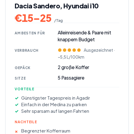
Dacia Sandero, Hyundai i10
€
15
–
25
/ Tag
Alleinreisende & Paare mit
AM BESTEN FÜR
knappem Budget
●●●●●
Ausgezeichnet ·
VERBRAUCH
~5,5 L/100km
2
große Koffer
GEPÄCK
5
Passagiere
SITZE
VORTEILE
Günstigster Tagespreis in Agadir
Einfach in der Medina zu parken
Sehr sparsam auf langen Fahrten
NACHTEILE
Begrenzter Kofferraum