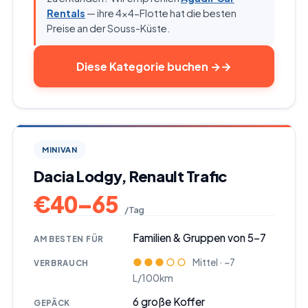
Rentals
— ihre 4x4-Flotte hat die besten
Preise an der Souss-Küste.
Diese Kategorie buchen
→
MINIVAN
Dacia Lodgy, Renault Trafic
€
40
–
65
/ Tag
Familien & Gruppen von 5-7
AM BESTEN FÜR
●●●○○
Mittel · ~7
VERBRAUCH
L/100km
6
große Koffer
GEPÄCK