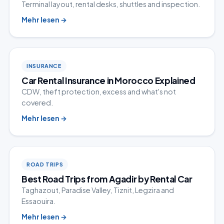
Terminal layout, rental desks, shuttles and inspection.
Mehr lesen
→
INSURANCE
Car Rental Insurance in Morocco Explained
CDW, theft protection, excess and what's not
covered.
Mehr lesen
→
ROAD TRIPS
Best Road Trips from Agadir by Rental Car
Taghazout, Paradise Valley, Tiznit, Legzira and
Essaouira.
Mehr lesen
→