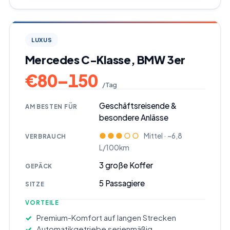
LUXUS
Mercedes C-Klasse, BMW 3er
€
80
–
150
/ Tag
Geschäftsreisende &
AM BESTEN FÜR
besondere Anlässe
●●●○○
Mittel · ~6,8
VERBRAUCH
L/100km
3
große Koffer
GEPÄCK
5
Passagiere
SITZE
VORTEILE
Premium-Komfort auf langen Strecken
Automatikgetriebe serienmäßig